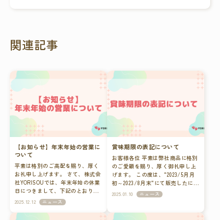
関連記事
【お知らせ】年末年始の営業に
賞味期限の表記について
ついて
お客様各位 平素は弊社商品に格別
平素は格別のご高配を賜り、厚く
のご愛顧を賜り、厚く御礼申し上
お礼申し上げます。 さて、株式会
げます。 この度は、"2023/5月月
社YORISOUでは、年末年始の休業
初～2023/8月末"にて販売したにこ
日につきまして、下記のとおり休
にこ鉄分の賞味期限を印字ミスに
2025.01.10
ニュース
業日とさせていただきます。 休業
より、誤って表示しておりまし
2025.12.12
ニュース
期間中、お客様には大変ご迷惑を
た。 お客様には多大なご迷惑とご
お掛けいたしますが、どうかご理
心配をおかけいたしますこと心よ