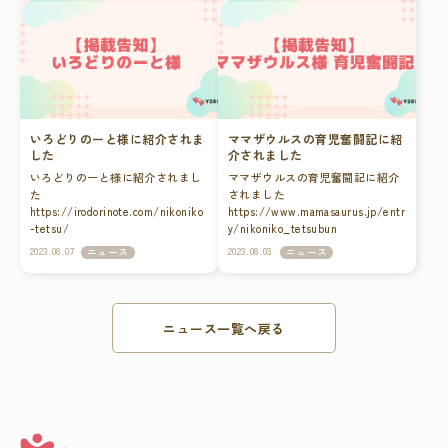
解くださいますようお願い申し上
りお詫び申し上げます。 なお、該
げます。来年も、本年同様お客様
当商品をお召し上がりになられた
にご満足いただける商品の提供を
場合でも、本来の賞味期限内であ
目指し、より一層精進して参りま
れば健康上の被害はございませ
す。 年末年始休業日 2025年12月27
ん。 該当商品に関しまして、誠に
日(土)～2026年1月4日(日) ※2026年
お手数ではございますが、下記ま
1月5日(月)より、通常営業を開始
でご連絡いただきますようお願い
いたします。 ※お問い合わせ、商
申し上げます。 お品代の返金また
いろどりのーと様に紹介されま
ママザウルスの育児奮闘記​​​​​​​に紹
品の発送につきましては、2026年1
は、正規の賞味期限を記載した商
した
介されました
月5日(月)以降順次対応させていた
品をお送りする対応をさせて頂き
いろどりのーと様に紹介されまし
ママザウルスの育児奮闘記に紹介
だきます。 お問い合わせ先 電話
ます。 今後このような事態が発生
た
されました
番号：0570-010-130 メールアドレ
することのないよう品質管理体制
https://irodorinote.com/nikoniko
https://www.mamasaurus.jp/entr
ス：customer@yorisou.shop 営業
を徹底し、再発防止に努める所存
-tetsu/
y/nikoniko_tetsubun
時間：10:00〜18:00(土日祝日を除
でございますので、何卒ご理解と
く)
ご協力のほど宜しくお願い申し上
2023.08.07
2023.08.03
ニュース
ニュース
げます。 記 1.対象商品 にこにこ
鉄分 ※2023/5月月初～2023/8月末
販売分 2.記載内容 誤「2025.04」
↓ 正「2025.02」 3.販売先
ニュース一覧へ戻る
YORISOU公式サイト 4.商品送付先
141-0031 東京都品川区西五反田2-
13-6 セラヴィ五反田5F 5.お問い合
わせ窓口 0570-010-130 (平日
10:00~18:00、土日祝日除く) メ
ールアドレス
customer@yorisou.shop (返答は平