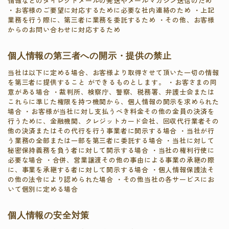
情報などのダイレクトメールの発送やメールマガジン送信のため
・お客様のご要望に対応するために必要な社内連絡のため ・上記
業務を行う際に、第三者に業務を委託するため ・その他、お客様
からのお問い合わせに対応するため
個人情報の第三者への開示・提供の禁止
当社は以下に定める場合、お客様より取得させて頂いた一切の情報
を第三者に提供すること ができるものとします。 ・お客さまの同
意がある場合 ・裁判所、検察庁、警察、税務署、弁護士会または
これらに準じた権限を持つ機関から、個人情報の開示を求められた
場合 ・お客様が当社に対し支払うべき料金その他の金員の決済を
行うために、金融機関、クレジットカード会社、回収代行業者その
他の決済またはその代行を行う事業者に開示する場合 ・当社が行
う業務の全部または一部を第三者に委託する場合 ・当社に対して
秘密保持義務を負う者に対して開示する場合 ・当社の権利行使に
必要な場合 ・合併、営業譲渡その他の事由による事業の承継の際
に、事業を承継する者に対して開示する場合 ・個人情報保護法そ
の他の法令により認められた場合 ・その他当社の各サービスにお
いて個別に定める場合
個人情報の安全対策