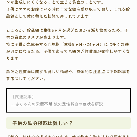
ンが生成しにくくなることで生じる貧血のことです。
子供はママのお腹にいる時に十分な鉄を受け取っており、これを貯
蔵鉄として体に蓄えた状態で産まれてきます。
ところが、貯蔵鉄は生後6ヶ月を過ぎた頃から減り始めるため、子
供の貧血のリスクが高まります。
特に子供が急成長する乳児期（生後8ヶ月〜24ヶ月）には多くの鉄
が必要になるため、子供であっても鉄欠乏性貧血が発症しやすくな
ります。
鉄欠乏性貧血に関する詳しい情報や、具体的な注意点は下記記事を
参考にしてください。
【関連記事】
・
赤ちゃんの栄養不足 鉄欠乏性貧血の症状を解説
子供の鉄分摂取は難しい？
「鉄分」は体で合成できないため、食べ物から取り込む必要があり