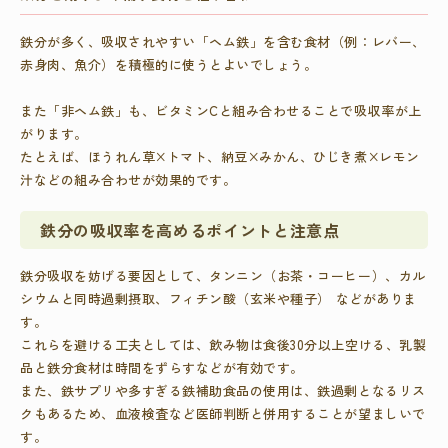
鉄分が多く、吸収されやすい「ヘム鉄」を含む食材（例：レバー、
赤身肉、魚介）を積極的に使うとよいでしょう。
また「非ヘム鉄」も、ビタミンCと組み合わせることで吸収率が上
がります。
たとえば、ほうれん草×トマト、納豆×みかん、ひじき煮×レモン
汁などの組み合わせが効果的です。
鉄分の吸収率を高めるポイントと注意点
鉄分吸収を妨げる要因として、
タンニン（お茶・コーヒー）
、
カル
シウムと同時過剰摂取
、
フィチン酸（玄米や種子）
などがありま
す。
これらを避ける工夫としては、飲み物は食後30分以上空ける、乳製
品と鉄分食材は時間をずらすなどが有効です。
また、鉄サプリや多すぎる鉄補助食品の使用は、鉄過剰となるリス
クもあるため、血液検査など医師判断と併用することが望ましいで
す。