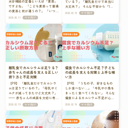
水分補給の定番といえば「麦茶」
ている？」「離乳食だけで本当に
ですよね。 「こども麦茶って普通
大丈夫？」 そんな不安から「1歳
の麦茶と何が違うの？」 「いつか
カルシウム 離乳食」と検索された
2026.02.19
ママ向け
ら飲ませていい？どんな基準で選
お母さんも多いのではないでしょ
2026.06.11
ママ向け
べば安心？」 毎日のように口にす
うか。 1歳は骨の成長が活発な大
るものだからこそ、安心・安全な
切な時期。歩き始めたり、行動範
ものを選んであげたいと思うのが
囲が広がったりと体の発達が大き
親心。 しかし、市販のこども麦茶
く進みます。 その土台を支えてい
にはペットボトル、紙パック、煮
るのがカルシウムです。本記事で
出し用などたくさんの種類があ
は、1歳児のカルシウム必要性、離
り、どれを選べばいいか迷ってし
乳食での取り入れ方、不足を防ぐ
まうことも多いのではないでしょ
ポイント、そして無理なく補う方
うか。 今回は、こども麦茶の基本
法まで詳しく解説します。 1歳の
的な選び方のポイントと、今子育
カルシウムはどれくらい必要？ カ
離乳食でカルシウムは足りる？
偏食でカルシウム不足？子ども
て世代の間で大注目されている、
ルシウムは骨や歯をつくるだけで
赤ちゃんの成長を支える正しい
の成長を支える対策と上手な補
水分補給と同時に野菜不足もケア
なく、筋肉の動きや神経の働きに
摂り方と不足対策
い方
できる「新しいこども麦茶」につ
も関わる重要なミネラルです。 1
【PR】 「離乳食だけでカルシウ
【PR】 「うちの子、好きなもの
いてご紹介します。 こども麦茶を
歳頃になると、母乳やミルク中心
ムは足りているの？」「母乳やミ
しか食べない…」「牛乳や小魚を
選ぶときの「3つの安心基準」 子
だった栄養摂取が、徐々に食事中
ルクが減ってきたけど大丈夫？」
まったく食べてくれない」 そんな
どものデリケートな体に合わせて
心へと移行していきます。 しか
—— 赤ちゃんの成長を大切に考え
偏食によるカルシウム不足が心配
麦茶を選ぶときは、パッケージの
し、1歳はまだ食べムラがあった
るお母さんほど、離乳食とカルシ
で検索されたお母さんも多いので
可愛さだけでなく、以下の3つの
り、好き嫌いが出始めたりする時
2026.02.19
2026.02.19
ママ向け
ママ向け
ウム不足は気になるテーマではな
はないでしょうか。 カルシウムは
ポイントをチェックすることが大
期でもあります。 食事量が安定し
いでしょうか。 カルシウムは骨や
子どもの骨や歯の形成に欠かせな
切です。 1. ノンカフェイン（カ
ないと、知らないうちにカルシウ
歯の形成に欠かせない栄養素。特
い大切な栄養素です。 この記事で
フェインゼロ）であること：子ど
ム不足になっている可能性もあり
に乳幼児期は骨の土台をつくる大
は、偏食とカルシウム不足の関
もの睡眠を妨げず、胃に優しいノ
ます。 1歳の離乳食でカルシウム
切な時期です。 この記事では、離
係、家庭でできる対策、そして無
ンカフェインは必須条件です。 2.
を摂る方法 1歳の離乳食で取り入