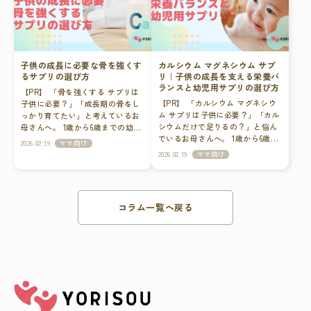
乳食期のカルシウム必要量、摂取
理なく補う方法までわかりやすく
国産大麦100%など原料へのこだわ
れやすいカルシウム食材は以下の
のポイント、不足を防ぐコツ、そ
解説します。 偏食だとカルシウム
り：毎日飲むものだからこそ、産
通りです。 ヨーグルト チーズ
して無理なく補う方法までわかり
不足になりやすい理由 カルシウム
地がはっきりしているものが安心
（少量） 豆腐 しらす（塩抜き）
やすく解説します。 離乳食期の赤
は主に牛乳・乳製品・小魚・大豆
です。 3. 余計な添加物が入ってい
小松菜やほうれん草 ただし、「牛
ちゃんにカルシウムはどれくらい
製品・青菜などに多く含まれてい
ないこと：保存料、着色料、香料
乳を飲まない」「魚を嫌がる」
子供の成長に必要な骨を強くす
カルシウム マグネシウム サプ
必要？ カルシウムは骨や歯の材料
ます。 しかし、偏食があると「白
などが無添加のものを選んであげ
「野菜を吐き出す」といった悩み
るサプリの選び方
リ｜子供の成長を支える栄養バ
になるだけでなく、筋肉の働きや
いものが苦手」「魚はにおいが
ましょう。 一般的に、赤ちゃん用
を抱えるご家庭も少なくありませ
ランスと幼児用サプリの選び方
【PR】 「骨を強くする サプリは
神経伝達にも関わる重要なミネラ
嫌」「野菜は食べない」といった
の麦茶は生後1ヶ月〜3ヶ月頃から
ん。 毎日十分な量を食事だけで確
【PR】 「カルシウム マグネシウ
子供に必要？」「成長期の骨をし
ルです。 離乳食が始まる生後5〜6
理由で、カルシウムを多く含む食
飲めるものが多く、離乳食や幼児
保するのは、想像以上に難しいの
ム サプリは子供に必要？」「カル
っかり育てたい」と考えているお
か月頃からは、母乳やミルクに加
品を避けてしまうケースが少なく
食が進むにつれて飲む量もどんど
が現実です。 1歳でカルシウム不
シウムだけで足りるの？」と悩ん
母さんへ。 1歳から6歳までの幼児
えて食事からの栄養摂取が徐々に
ありません。 さらに、カルシウム
ん増えていきます。 市販のこども
足が心配な理由 1歳は骨の基礎が
でいるお母さんへ。 1歳から6歳ま
期は、骨の土台がつくられる大切
増えていきます。 しかし、離乳初
は一度に大量摂取するよりも、毎
麦茶で親御さまが感じる「地味な
形成される大切なタイミングで
2026.02.19
ママ向け
での成長期は、骨や歯が急速に発
な時期です。 この時期に十分な栄
期は食べられる量が少なく、食品
日コツコツ摂ることが大切な栄養
ストレス」 子どもにぴったりの麦
す。 この時期に十分なカルシウム
2026.02.19
ママ向け
達する重要な時期です。 この時期
養を摂ることが、将来の健康にも
の種類も限られます。 そのため、
素です。 食べムラが続くと、知ら
茶を見つけても、毎日の生活の中
を摂取することで、将来の骨量の
に意識したいのがカルシウムとマ
つながります。 しかし、偏食や牛
意識して取り入れないとカルシウ
ないうちに慢性的なカルシウム不
でこんなプチストレスを感じるこ
土台づくりにつながります。 ま
グネシウムのバランスです。 この
乳嫌いなどによってカルシウム不
ムが不足しやすい時期でもありま
足状態になっている可能性もあり
とはありませんか？ 毎日大容量
た、カルシウムはビタミンDと一
記事では、カルシウム マグネシウ
足 子供の状態になることも少なく
す。 離乳食でカルシウムを多く含
ます。 子どものカルシウム不足で
の麦茶を煮出して、冷まして、冷
緒に摂ることで吸収率が高まりま
コラム一覧へ戻る
ム サプリの役割や、子供に必要な
ありません。 この記事では、骨を
む食材 離乳食期に取り入れやすい
起こりうる影響 カルシウムは骨や
蔵庫へパッキン付きのボトルを洗
す。 日光浴や魚・きのこ類も意識
理由、そして幼児用サプリの選び
強くする サプリの役割や選び方、
カルシウム食材は以下の通りで
歯の材料になるだけでなく、筋肉
うのが正直面倒… パックやペット
するとより効果的ですが、毎日の
方を詳しく解説します。 マグネシ
幼児用カルシウムサプリのポイン
す。 ・ヨーグルト ・粉チーズ
の収縮や神経伝達にも関わる重要
ボトルは買い出しのときに重い
献立で完璧を目指すと負担が大き
ウムサプリが注目される理由 カル
トをわかりやすく解説します。 骨
（少量） ・豆腐 ・しらす（塩抜
なミネラルです。 不足が続くと、
し、ゴミがかさばる 子どもが急に
くなってしまいます。 離乳食だけ
シウムは骨や歯の材料となる栄養
を強くする サプリはなぜ必要？子
き） ・小松菜などの青菜 ただ
将来的な骨量の低下につながるリ
「喉が渇いた！」と言ったとき
で足りないと感じたら 「今日はあ
素ですが、マグネシウムはその働
供の骨の成長とカルシウム不足 子
し、赤ちゃんはまだ咀嚼力や消化
スクも指摘されています。 特に乳
に、作り置きを切らしていて焦る
まり食べてくれなかった」「ヨー
きをサポートする重要なミネラル
供の骨は、成長期に急速に発達し
機能が未熟です。 量や調理方法に
幼児期から学童期は、骨の土台を
さらに、1歳を過ぎるとイヤイヤ期
グルトを残した」そんな日が続く
です。 体内ではカルシウムとマグ
ます。この時期に重要なのがカル
は注意が必要で、毎日十分な量を
作る大切な時期。 「今は小さいか
や偏食・食べムラが始まり、「水
と不安になりますよね。 食育にお
ネシウムがバランスを保ちながら
シウムです。 カルシウムは骨や歯
安定して摂るのは簡単ではありま
ら大丈夫」と思わず、日々の栄養
分はゴクゴク飲むけれど、ご飯の
いて大切なのは“完璧”よりも“継