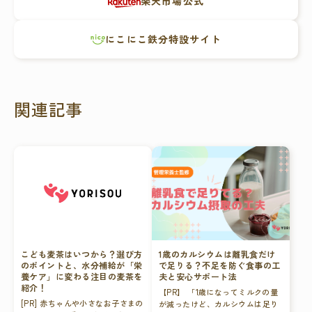
楽天市場公式
にこにこ鉄分特設サイト
関連記事
こども麦茶はいつから？選び方
1歳のカルシウムは離乳食だけ
のポイントと、水分補給が「栄
で足りる？不足を防ぐ食事の工
養ケア」に変わる注目の麦茶を
夫と安心サポート法
紹介！
【PR】 「1歳になってミルクの量
[PR] 赤ちゃんや小さなお子さまの
が減ったけど、カルシウムは足り